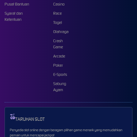
Pusat Bantuan
Casino
Syarat dan
Race
Ketentuan
Togel
Olahraga
Crash
Game
Arcade
Poker
E-Sports
Sabung
Ayam
TARUHAN SLOT
Penyedia slot online dengan beragam pilihan game menarik yang memudahkan
pemain untuk mencapai jackpot