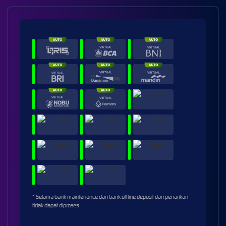
* Selama bank maintenance dan bank offline deposit dan penarikan
tidak dapat diproses