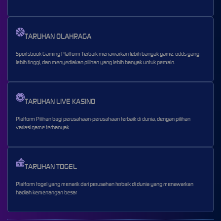
TARUHAN OLAHRAGA
Sportsbook Gaming Platform Terbaik menawarkan lebih banyak game, odds yang
lebih tinggi, dan menyediakan pilihan yang lebih banyak untuk pemain.
TARUHAN LIVE KASINO
Platform Pilihan bagi perusahaan-perusahaan terbaik di dunia, dengan pilihan
variasi game terbanyak
TARUHAN TOGEL
Platform togel yang menarik dari perusahan terbaik di dunia yang menawarkan
hadiah kemenangan besar