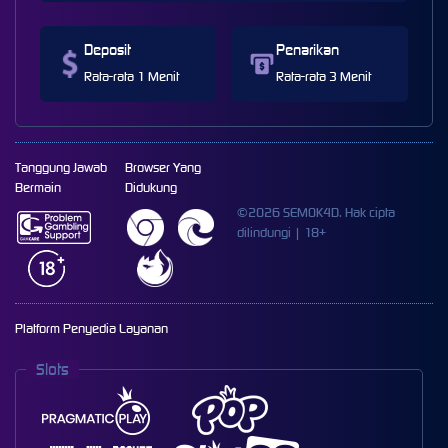
Deposit
Penarikan
Rata-rata 1 Menit
Rata-rata 3 Menit
Tanggung Jawab
Browser Yang
Bermain
Didukung
©2026 SEMOK4D. Hak cipta
dilindungi | 18+
Platform Penyedia Layanan
Slots