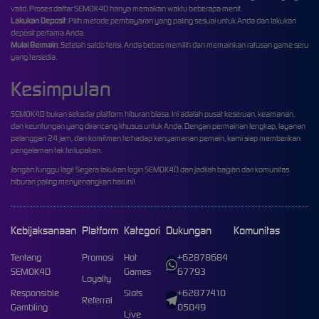
valid. Proses daftar SEMOK4D hanya memakan waktu beberapa menit.
Lakukan Deposit
: Pilih metode pembayaran yang paling sesuai untuk Anda dan lakukan
deposit pertama Anda.
Mulai Bermain
: Setelah saldo terisi, Anda bebas memilih dan memainkan ratusan game seru
yang tersedia.
Kesimpulan
SEMOK4D bukan sekadar platform hiburan biasa. Ini adalah pusat keseruan, keamanan,
dan keuntungan yang dirancang khusus untuk Anda. Dengan permainan lengkap, layanan
pelanggan 24 jam, dan komitmen terhadap kenyamanan pemain, kami siap memberikan
pengalaman tak terlupakan.
Jangan tunggu lagi! Segera lakukan login SEMOK4D dan jadilah bagian dari komunitas
hiburan paling menyenangkan hari ini!
Kebijaksanaan
Platform
Kategori
Dukungan
Komunitas
Tentang
Promosi
Hot
+62878684
SEMOK4D
Games
67793
Loyalty
Responsible
Slots
+62877410
Referral
Gambling
05049
Live