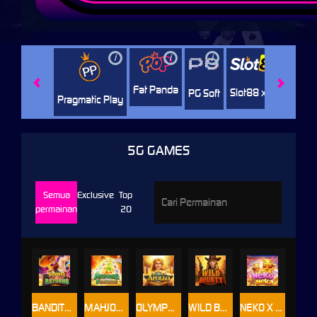
i
i
i
i
i
Facha
Fat Panda
Slot88 x PP
PG Soft
Pragmatic Play
5G GAMES
Semua
Exclusive
Top
permainan
20
BANDITO RETURNS
MAHJONG 5 DRAGONS
OLYMPUS APOLLO
WILD BOUNTY
NEKO X NEKO