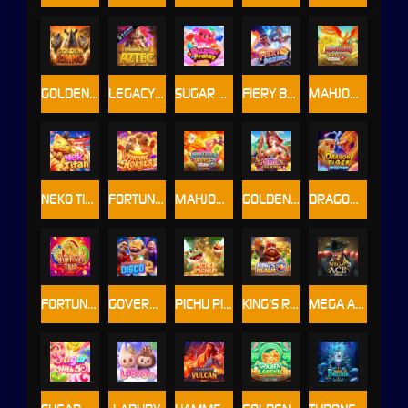
GOLDEN RHINO
LEGACY OF AZTEC
SUGAR FRENZY
FIERY BOXING
MAHJONG WAYS 3+
NEKO TITAN
FORTUNE HORSES
MAHJONG WAYS 3
GOLDEN ISLAND
DRAGON TIGER SHOWDOWN
FORTUNE TRIO
GOVERNMENT DISCO 2
PICHU PICHU
KING'S REALM
MEGA ACE