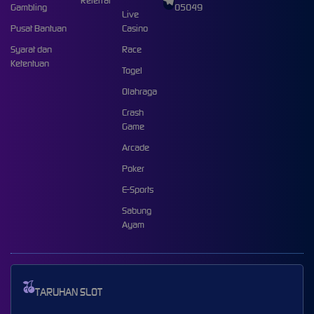
Referral
Gambling
05049
Live
Pusat Bantuan
Casino
Syarat dan
Race
Ketentuan
Togel
Olahraga
Crash
Game
Arcade
Poker
E-Sports
Sabung
Ayam
TARUHAN SLOT