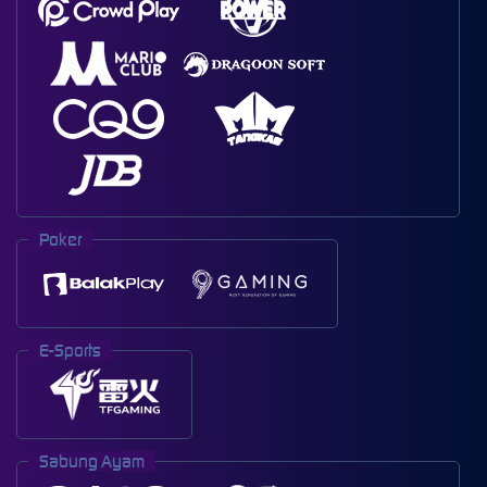
Poker
E-Sports
Sabung Ayam