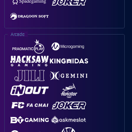
Arcade