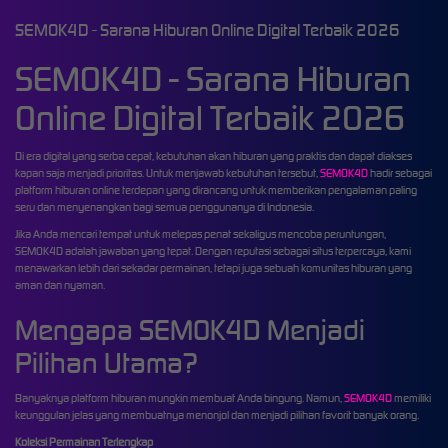
SEMOK4D - Sarana Hiburan Online Digital Terbaik 2026
SEMOK4D - Sarana Hiburan
Online Digital Terbaik 2026
Di era digital yang serba cepat, kebutuhan akan hiburan yang praktis dan dapat diakses
kapan saja menjadi prioritas. Untuk menjawab kebutuhan tersebut,
SEMOK4D
hadir sebagai
platform hiburan online terdepan yang dirancang untuk memberikan pengalaman paling
seru dan menyenangkan bagi semua penggunanya di Indonesia.
Jika Anda mencari tempat untuk melepas penat sekaligus mencoba peruntungan,
SEMOK4D adalah jawaban yang tepat. Dengan reputasi sebagai situs terpercaya, kami
menawarkan lebih dari sekadar permainan, tetapi juga sebuah komunitas hiburan yang
aman dan nyaman.
Mengapa SEMOK4D Menjadi
Pilihan Utama?
Banyaknya platform hiburan mungkin membuat Anda bingung. Namun,
SEMOK4D
memiliki
keunggulan jelas yang membuatnya menonjol dan menjadi pilihan favorit banyak orang.
Koleksi Permainan Terlengkap