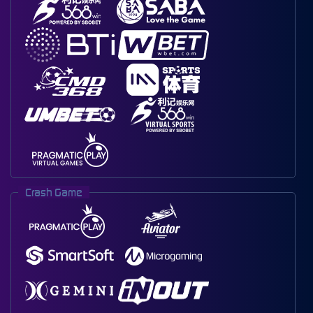
Crash Game