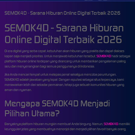
SEMOK4D - Sarana Hiburan Online Digital Terbaik 2026
SEMOK4D - Sarana Hiburan
Online Digital Terbaik 2026
Di era digital yang serba cepat, kebutuhan akan hiburan yang praktis dan dapat diakses
kapan saja menjadi prioritas. Untuk menjawab kebutuhan tersebut,
SEMOK4D
hadir sebagai
platform hiburan online terdepan yang dirancang untuk memberikan pengalaman paling
seru dan menyenangkan bagi semua penggunanya di Indonesia.
Jika Anda mencari tempat untuk melepas penat sekaligus mencoba peruntungan,
SEMOK4D adalah jawaban yang tepat. Dengan reputasi sebagai situs terpercaya, kami
menawarkan lebih dari sekadar permainan, tetapi juga sebuah komunitas hiburan yang
aman dan nyaman.
Mengapa SEMOK4D Menjadi
Pilihan Utama?
Banyaknya platform hiburan mungkin membuat Anda bingung. Namun,
SEMOK4D
memiliki
keunggulan jelas yang membuatnya menonjol dan menjadi pilihan favorit banyak orang.