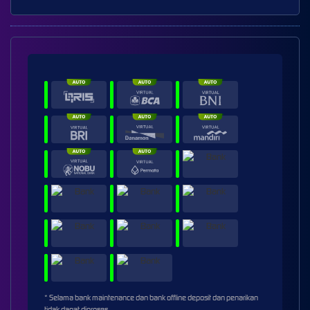
* Selama bank maintenance dan bank offline deposit dan penarikan
tidak dapat diproses