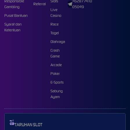
Responsible
Slots
+62877410
Referral
Gambling
05049
Live
Pusat Bantuan
Casino
Syarat dan
Race
Ketentuan
Togel
Olahraga
Crash
Game
Arcade
Poker
E-Sports
Sabung
Ayam
TARUHAN SLOT