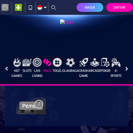
MASUK
DAFTAR
HOT
SLOTS
LIVE
RACE
TOGEL
OLAHRAGA
CRASH
ARCADE
POKER
E-
SABUN
GAMES
CASINO
GAME
SPORTS
AYAM
i