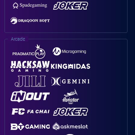
Arcade