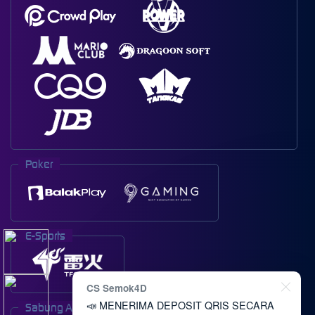
Poker
E-Sports
CS Semok4D
📣 MENERIMA DEPOSIT QRIS SECARA
Sabung Ayam