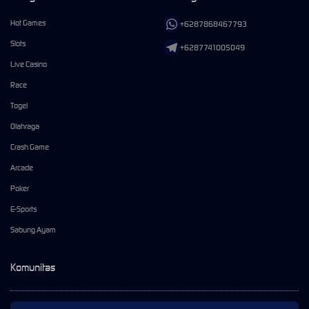
Hot Games
+6287868467793
Slots
+6287741005049
Live Casino
Race
Togel
Olahraga
Crash Game
Arcade
Poker
E-Sports
Sabung Ayam
Komunitas