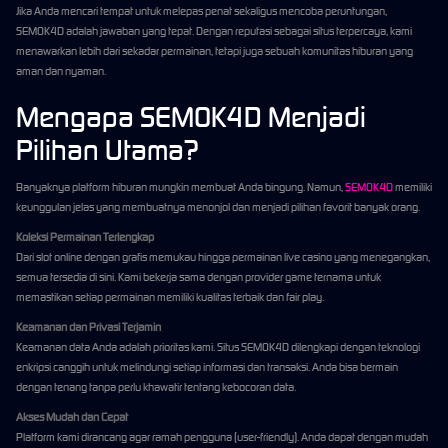
Jika Anda mencari tempat untuk melepas penat sekaligus mencoba peruntungan,
SEMOK4D adalah jawaban yang tepat. Dengan reputasi sebagai situs terpercaya, kami
menawarkan lebih dari sekadar permainan, tetapi juga sebuah komunitas hiburan yang
aman dan nyaman.
Mengapa SEMOK4D Menjadi
Pilihan Utama?
Banyaknya platform hiburan mungkin membuat Anda bingung. Namun,
SEMOK4D
memiliki
keunggulan jelas yang membuatnya menonjol dan menjadi pilihan favorit banyak orang.
Koleksi Permainan Terlengkap
Dari slot online dengan grafis memukau hingga permainan live casino yang menegangkan,
semua tersedia di sini. Kami bekerja sama dengan provider game ternama untuk
memastikan setiap permainan memiliki kualitas terbaik dan fair play.
Keamanan dan Privasi Terjamin
Keamanan data Anda adalah prioritas kami. Situs SEMOK4D dilengkapi dengan teknologi
enkripsi canggih untuk melindungi setiap informasi dan transaksi. Anda bisa bermain
dengan tenang tanpa perlu khawatir tentang kebocoran data.
Akses Mudah dan Cepat
Platform kami dirancang agar ramah pengguna (user-friendly). Anda dapat dengan mudah