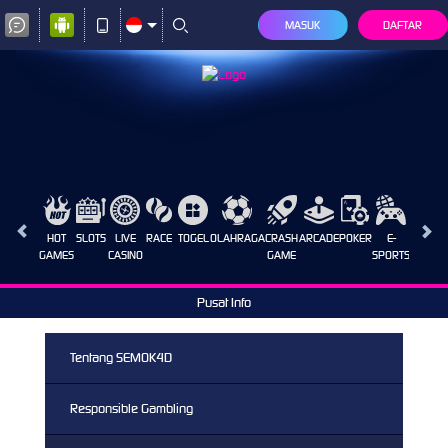
MASUK
DAFTAR
HOT
SLOTS
LIVE
RACE
TOGEL
OLAHRAGA
CRASH
ARCADE
POKER
E-
SABUN
GAMES
CASINO
GAME
SPORTS
AYAM
Pusat Info
Tentang SEMOK4D
Responsible Gambling