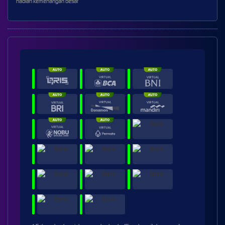
hadiah kemenangan besar