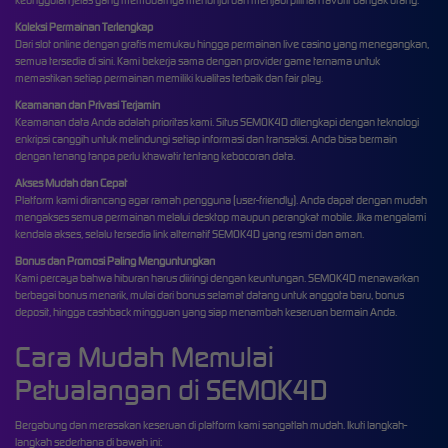
Koleksi Permainan Terlengkap
Dari slot online dengan grafis memukau hingga permainan live casino yang menegangkan,
semua tersedia di sini. Kami bekerja sama dengan provider game ternama untuk
memastikan setiap permainan memiliki kualitas terbaik dan fair play.
Keamanan dan Privasi Terjamin
Keamanan data Anda adalah prioritas kami. Situs SEMOK4D dilengkapi dengan teknologi
enkripsi canggih untuk melindungi setiap informasi dan transaksi. Anda bisa bermain
dengan tenang tanpa perlu khawatir tentang kebocoran data.
Akses Mudah dan Cepat
Platform kami dirancang agar ramah pengguna (user-friendly). Anda dapat dengan mudah
mengakses semua permainan melalui desktop maupun perangkat mobile. Jika mengalami
kendala akses, selalu tersedia link alternatif SEMOK4D yang resmi dan aman.
Bonus dan Promosi Paling Menguntungkan
Kami percaya bahwa hiburan harus diiringi dengan keuntungan. SEMOK4D menawarkan
berbagai bonus menarik, mulai dari bonus selamat datang untuk anggota baru, bonus
deposit, hingga cashback mingguan yang siap menambah keseruan bermain Anda.
Cara Mudah Memulai
Petualangan di SEMOK4D
Bergabung dan merasakan keseruan di platform kami sangatlah mudah. Ikuti langkah-
langkah sederhana di bawah ini: