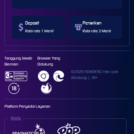
Deposit
Penarikan
Rata-rata 1 Menit
Rata-rata 3 Menit
Tanggung Jawab
Browser Yang
Bermain
Didukung
©2026 SEMOK4D. Hak cipta
dilindungi | 18+
Platform Penyedia Layanan
Slots