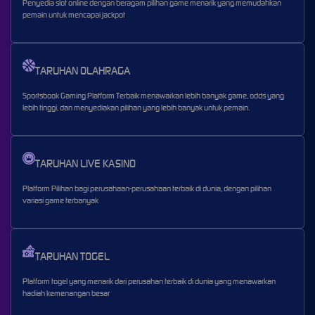
Penyedia slot online dengan beragam pilihan game menarik yang memudahkan
pemain untuk mencapai jackpot
TARUHAN OLAHRAGA
Sportsbook Gaming Platform Terbaik menawarkan lebih banyak game, odds yang
lebih tinggi, dan menyediakan pilihan yang lebih banyak untuk pemain.
TARUHAN LIVE KASINO
Platform Pilihan bagi perusahaan-perusahaan terbaik di dunia, dengan pilihan
variasi game terbanyak
TARUHAN TOGEL
Platform togel yang menarik dari perusahan terbaik di dunia yang menawarkan
hadiah kemenangan besar