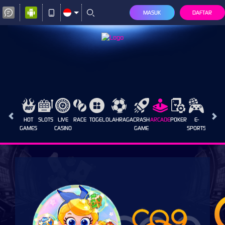
MASUK
DAFTAR
HOT
SLOTS
LIVE
RACE
TOGEL
OLAHRAGA
CRASH
ARCADE
POKER
E-
SABUN
GAMES
CASINO
GAME
SPORTS
AYAM