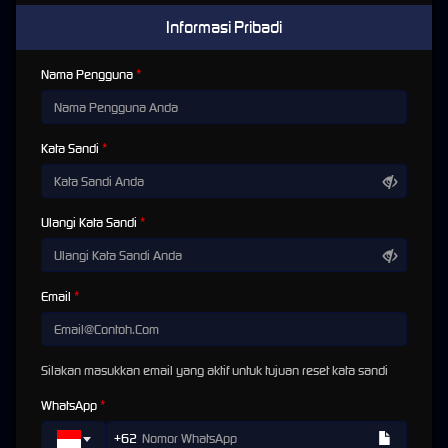
Informasi Pribadi
Di era digital yang serba cepat, kebutuhan akan hiburan yang praktis dan dapat diakses
kapan saja menjadi prioritas. Untuk menjawab kebutuhan tersebut,
SEMOK4D
hadir
sebagai platform hiburan online terdepan yang dirancang untuk memberikan pengalaman
Nama Pengguna
paling seru dan menyenangkan bagi semua penggunanya di Indonesia.
Jika Anda mencari tempat untuk melepas penat sekaligus mencoba peruntungan,
SEMOK4D adalah jawaban yang tepat. Dengan reputasi sebagai situs terpercaya, kami
Kata Sandi
menawarkan lebih dari sekadar permainan, tetapi juga sebuah komunitas hiburan yang
aman dan nyaman.
Mengapa SEMOK4D Menjadi
Ulangi Kata Sandi
Pilihan Utama?
Banyaknya platform hiburan mungkin membuat Anda bingung. Namun,
SEMOK4D
memiliki
Email
keunggulan jelas yang membuatnya menonjol dan menjadi pilihan favorit banyak orang.
Koleksi Permainan Terlengkap
Dari slot online dengan grafis memukau hingga permainan live casino yang menegangkan,
Silakan masukkan email yang aktif untuk tujuan reset kata sandi
semua tersedia di sini. Kami bekerja sama dengan provider game ternama untuk
memastikan setiap permainan memiliki kualitas terbaik dan fair play.
WhatsApp
Keamanan dan Privasi Terjamin
+62